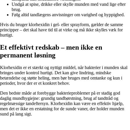
Undgå at spise, drikke eller skylle munden med vand lige efter
brug.
Følg altid tandlægens anvisninger om varighed og hyppighed.
Hvis du bruger klorhexidin i gel- eller sprayform, gælder de samme
principper – det skal have tid til at virke og må ikke skylles væk for
hurtigt.
Et effektivt redskab – men ikke en
permanent løsning
Klorhexidin er et stærkt og nyttigt middel, når bakterier i munden skal
bringes under kontrol hurtigt. Det kan give lindring, mindske
betændelse og støtte heling, men bør bruges med omtanke og kun i
perioder, hvor der er et konkret behov.
Den bedste måde at forebygge bakterieproblemer på er stadig god
daglig mundhygiejne: grundig tandbørstning, brug af tandtråd og
regelmæssige tandeftersyn. Klorhexidin kan være en effektiv hjælp,
men det er ikke en erstatning for de sunde vaner, der holder munden
sund på lang sigt.