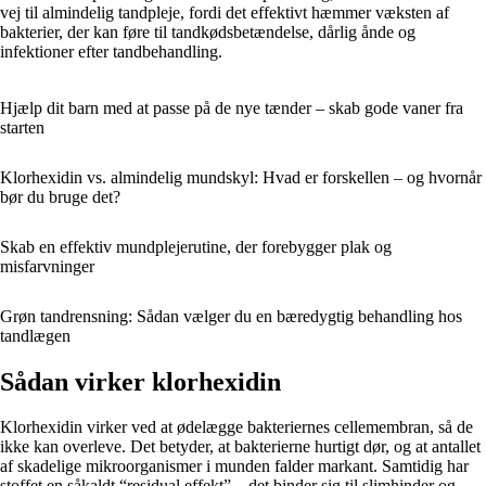
vej til almindelig tandpleje, fordi det effektivt hæmmer væksten af
bakterier, der kan føre til tandkødsbetændelse, dårlig ånde og
infektioner efter tandbehandling.
Hjælp dit barn med at passe på de nye tænder – skab gode vaner fra
starten
Klorhexidin vs. almindelig mundskyl: Hvad er forskellen – og hvornår
bør du bruge det?
Skab en effektiv mundplejerutine, der forebygger plak og
misfarvninger
Grøn tandrensning: Sådan vælger du en bæredygtig behandling hos
tandlægen
Sådan virker klorhexidin
Klorhexidin virker ved at ødelægge bakteriernes cellemembran, så de
ikke kan overleve. Det betyder, at bakterierne hurtigt dør, og at antallet
af skadelige mikroorganismer i munden falder markant. Samtidig har
stoffet en såkaldt “residual effekt” – det binder sig til slimhinder og