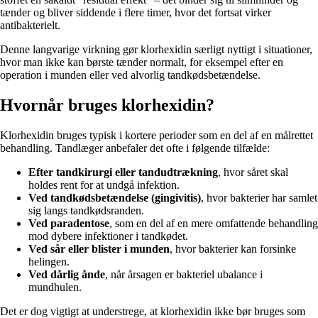
tænder og bliver siddende i flere timer, hvor det fortsat virker
antibakterielt.
Denne langvarige virkning gør klorhexidin særligt nyttigt i situationer,
hvor man ikke kan børste tænder normalt, for eksempel efter en
operation i munden eller ved alvorlig tandkødsbetændelse.
Hvornår bruges klorhexidin?
Klorhexidin bruges typisk i kortere perioder som en del af en målrettet
behandling. Tandlæger anbefaler det ofte i følgende tilfælde:
Efter tandkirurgi eller tandudtrækning
, hvor såret skal
holdes rent for at undgå infektion.
Ved tandkødsbetændelse (gingivitis)
, hvor bakterier har samlet
sig langs tandkødsranden.
Ved paradentose
, som en del af en mere omfattende behandling
mod dybere infektioner i tandkødet.
Ved sår eller blister i munden
, hvor bakterier kan forsinke
helingen.
Ved dårlig ånde
, når årsagen er bakteriel ubalance i
mundhulen.
Det er dog vigtigt at understrege, at klorhexidin ikke bør bruges som