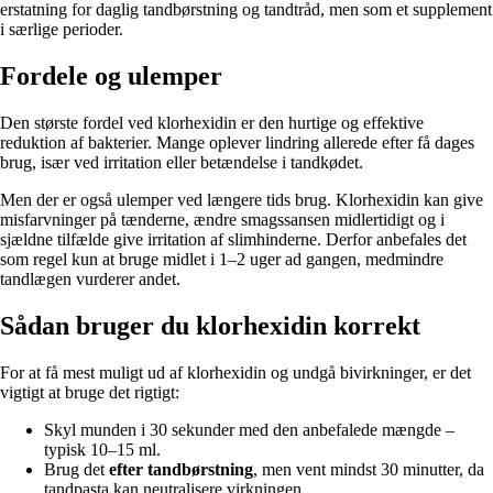
erstatning for daglig tandbørstning og tandtråd, men som et supplement
i særlige perioder.
Fordele og ulemper
Den største fordel ved klorhexidin er den hurtige og effektive
reduktion af bakterier. Mange oplever lindring allerede efter få dages
brug, især ved irritation eller betændelse i tandkødet.
Men der er også ulemper ved længere tids brug. Klorhexidin kan give
misfarvninger på tænderne, ændre smagssansen midlertidigt og i
sjældne tilfælde give irritation af slimhinderne. Derfor anbefales det
som regel kun at bruge midlet i 1–2 uger ad gangen, medmindre
tandlægen vurderer andet.
Sådan bruger du klorhexidin korrekt
For at få mest muligt ud af klorhexidin og undgå bivirkninger, er det
vigtigt at bruge det rigtigt:
Skyl munden i 30 sekunder med den anbefalede mængde –
typisk 10–15 ml.
Brug det
efter tandbørstning
, men vent mindst 30 minutter, da
tandpasta kan neutralisere virkningen.