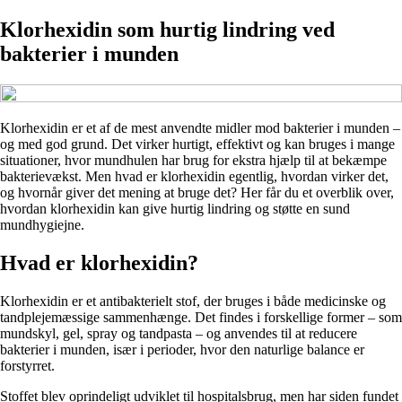
Klorhexidin som hurtig lindring ved
bakterier i munden
Klorhexidin er et af de mest anvendte midler mod bakterier i munden –
og med god grund. Det virker hurtigt, effektivt og kan bruges i mange
situationer, hvor mundhulen har brug for ekstra hjælp til at bekæmpe
bakterievækst. Men hvad er klorhexidin egentlig, hvordan virker det,
og hvornår giver det mening at bruge det? Her får du et overblik over,
hvordan klorhexidin kan give hurtig lindring og støtte en sund
mundhygiejne.
Hvad er klorhexidin?
Klorhexidin er et antibakterielt stof, der bruges i både medicinske og
tandplejemæssige sammenhænge. Det findes i forskellige former – som
mundskyl, gel, spray og tandpasta – og anvendes til at reducere
bakterier i munden, især i perioder, hvor den naturlige balance er
forstyrret.
Stoffet blev oprindeligt udviklet til hospitalsbrug, men har siden fundet