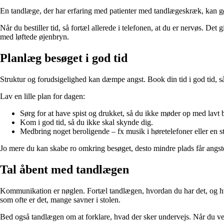
En tandlæge, der har erfaring med patienter med tandlægeskræk, kan gøre 
Når du bestiller tid, så fortæl allerede i telefonen, at du er nervøs. D
med løftede øjenbryn.
Planlæg besøget i god tid
Struktur og forudsigelighed kan dæmpe angst. Book din tid i god tid, så 
Lav en lille plan for dagen:
Sørg for at have spist og drukket, så du ikke møder op med lavt 
Kom i god tid, så du ikke skal skynde dig.
Medbring noget beroligende – fx musik i høretelefoner eller en s
Jo mere du kan skabe ro omkring besøget, desto mindre plads får angst
Tal åbent med tandlægen
Kommunikation er nøglen. Fortæl tandlægen, hvordan du har det, og hvad 
som ofte er det, mange savner i stolen.
Bed også tandlægen om at forklare, hvad der sker undervejs. Når du ve