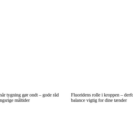
 når tygning gør ondt – gode råd
Fluoridens rolle i kroppen – derfo
ingsrige måltider
balance vigtig for dine tænder