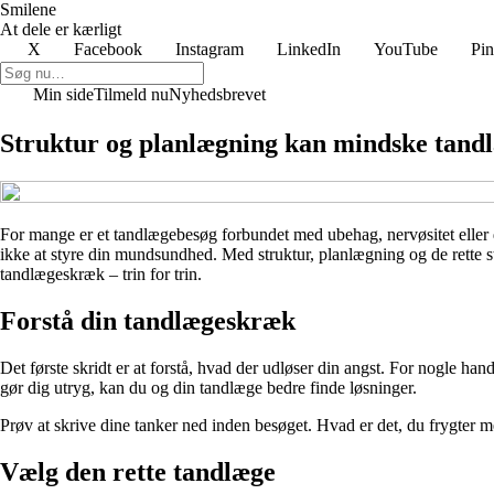
Smilene
At dele er kærligt
X
Facebook
Instagram
LinkedIn
YouTube
Pin
Min side
Tilmeld nu
Nyhedsbrevet
Struktur og planlægning kan mindske tand
For mange er et tandlægebesøg forbundet med ubehag, nervøsitet eller di
ikke at styre din mundsundhed. Med struktur, planlægning og de rette 
tandlægeskræk – trin for trin.
Forstå din tandlægeskræk
Det første skridt er at forstå, hvad der udløser din angst. For nogle han
gør dig utryg, kan du og din tandlæge bedre finde løsninger.
Prøv at skrive dine tanker ned inden besøget. Hvad er det, du frygter me
Vælg den rette tandlæge