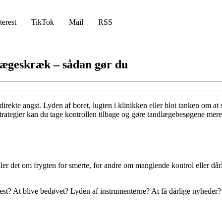
terest
TikTok
Mail
RSS
lægeskræk – sådan gør du
rekte angst. Lyden af boret, lugten i klinikken eller blot tanken om at 
strategier kan du tage kontrollen tilbage og gøre tandlægebesøgene mer
dler det om frygten for smerte, for andre om manglende kontrol eller dårl
st? At blive bedøvet? Lyden af instrumenterne? At få dårlige nyheder? Nå