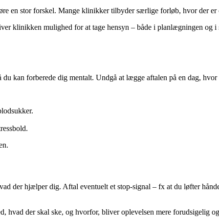
en stor forskel. Mange klinikker tilbyder særlige forløb, hvor der er ek
et giver klinikken mulighed for at tage hensyn – både i planlægningen og
du kan forberede dig mentalt. Undgå at lægge aftalen på en dag, hvor du i
blodsukker.
tressbold.
en.
der hjælper dig. Aftal eventuelt et stop-signal – fx at du løfter hånden
d, hvad der skal ske, og hvorfor, bliver oplevelsen mere forudsigelig