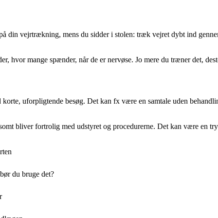
på din vejrtrækning, mens du sidder i stolen: træk vejret dybt ind gen
r, hvor mange spænder, når de er nervøse. Jo mere du træner det, desto 
d korte, uforpligtende besøg. Det kan fx være en samtale uden behandli
gsomt bliver fortrolig med udstyret og procedurerne. Det kan være en t
rten
 bør du bruge det?
r