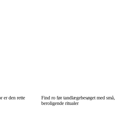
r er den rette
Find ro før tandlægebesøget med små,
beroligende ritualer