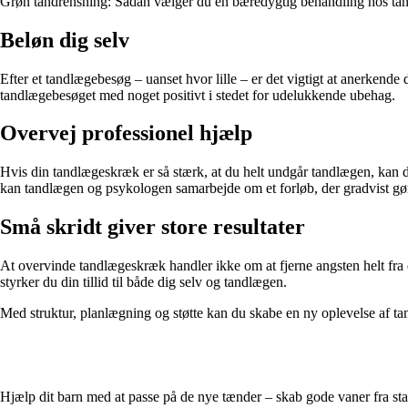
Grøn tandrensning: Sådan vælger du en bæredygtig behandling hos ta
Beløn dig selv
Efter et tandlægebesøg – uanset hvor lille – er det vigtigt at anerkende 
tandlægebesøget med noget positivt i stedet for udelukkende ubehag.
Overvej professionel hjælp
Hvis din tandlægeskræk er så stærk, at du helt undgår tandlægen, kan de
kan tandlægen og psykologen samarbejde om et forløb, der gradvist gør
Små skridt giver store resultater
At overvinde tandlægeskræk handler ikke om at fjerne angsten helt fra 
styrker du din tillid til både dig selv og tandlægen.
Med struktur, planlægning og støtte kan du skabe en ny oplevelse af tan
Hjælp dit barn med at passe på de nye tænder – skab gode vaner fra sta