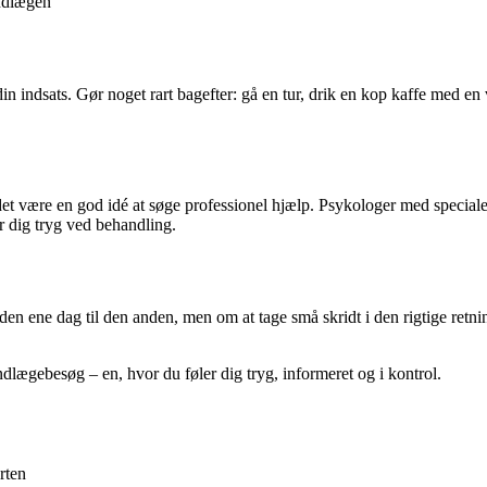
ndlægen
din indsats. Gør noget rart bagefter: gå en tur, drik en kop kaffe med en
t være en god idé at søge professionel hjælp. Psykologer med speciale i 
 dig tryg ved behandling.
den ene dag til den anden, men om at tage små skridt i den rigtige ret
dlægebesøg – en, hvor du føler dig tryg, informeret og i kontrol.
rten