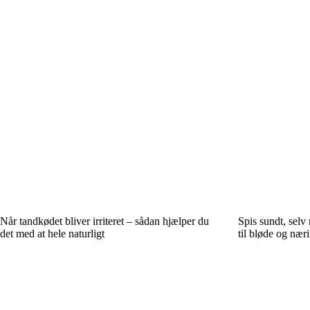
Når tandkødet bliver irriteret – sådan hjælper du
Spis sundt, selv
det med at hele naturligt
til bløde og nær